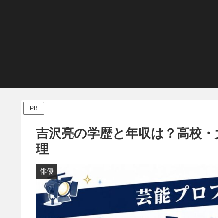
PR
吉沢亮の学歴と年収は？高校・
理
俳優