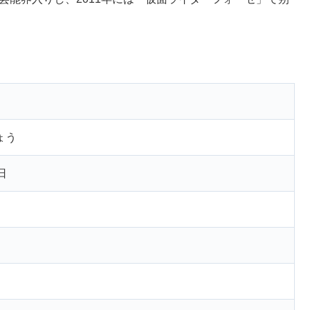
。
ょう
日