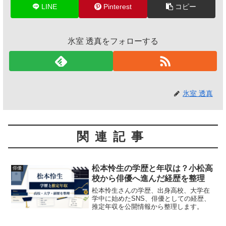
LINE
Pinterest
コピー
氷室 透真をフォローする
氷室 透真
関連記事
松本怜生の学歴と年収は？小松高
俳優
校から俳優へ進んだ経歴を整理
松本怜生さんの学歴、出身高校、大学在
学中に始めたSNS、俳優としての経歴、
推定年収を公開情報から整理します。