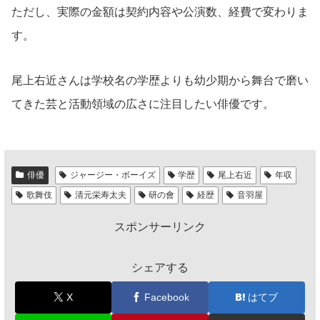
ただし、実際の金額は契約内容や公演数、経費で変わりま
す。
尾上右近さんは学校名の学歴よりも幼少期から舞台で磨い
てきた芸と活動領域の広さに注目したい俳優です。
俳優
ジャージー・ボーイズ
学歴
尾上右近
年収
歌舞伎
清元栄寿太夫
研の會
経歴
音羽屋
スポンサーリンク
シェアする
X
Facebook
はてブ