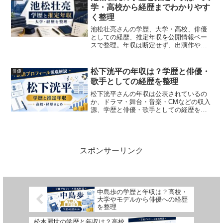
学・高校から経歴までわかりやす
く整理
池松壮亮さんの学歴、大学・高校、俳優
としての経歴、推定年収を公開情報ベー
スで整理。年収は断定せず、出演作や大
河ドラマ出演から考察します。
松下洸平の年収は？学歴と俳優・
俳優
歌手としての経歴を整理
松下洸平さんの年収は公表されているの
か、ドラマ・舞台・音楽・CMなどの収入
源、学歴と俳優・歌手としての経歴を整
理します。
スポンサーリンク
中島歩の学歴と年収は？高校・
大学やモデルから俳優への経歴
を整理
松本麗世の学歴と年収は？高校