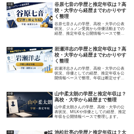
谷原七音の学歴と推定年収は？高
俳優
校・大学から経歴までわかりやす
く整理
谷原七音さんの学歴、高校・大学の公表
状況、ジュノン受賞から俳優活動までの
経歴、推定年収を公開情報ベースで整理
します。
岩瀬洋志の学歴と推定年収は？高
俳優
校・大学から経歴までわかりやす
く整理
岩瀬洋志さんの学歴、高校・大学の公表
状況、俳優としての経歴、推定年収を公
開情報ベースで整理。年収は断定せず、
出演作やCM露出から考察します。
山中柔太朗の学歴と推定年収は？
俳優
高校・大学から経歴まで整理
山中柔太朗さんの学歴、高校・大学の公
表状況、M!LKや俳優としての経歴、推定
年収を公開情報ベースで整理します。
池松壮亮の学歴と推定年収は？大
俳優