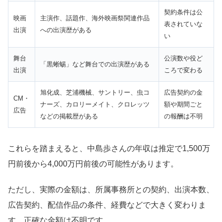
契約条件は公
映画
主演作、話題作、海外映画祭関連作品
表されていな
出演
への出演歴がある
い
舞台
公演数や役ど
「黒蜥蜴」など舞台での出演歴がある
出演
ころで変わる
旭化成、芝浦機械、サントリー、虫コ
広告契約の金
CM・
ナーズ、カロリーメイト、クロレッツ
額や期間ごと
広告
などの掲載歴がある
の報酬は不明
これらを踏まえると、中島歩さんの年収は推定で1,500万
円前後から4,000万円前後の可能性があります。
ただし、実際の金額は、所属事務所との契約、出演本数、
広告契約、配信作品の条件、経費などで大きく変わりま
す。正確な金額は不明です。