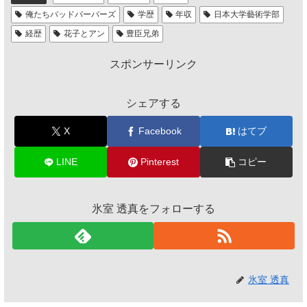
俺たちバッドバーバーズ
学歴
年収
日本大学藝術学部
経歴
花子とアン
豊臣兄弟
スポンサーリンク
シェアする
X
Facebook
はてブ
LINE
Pinterest
コピー
氷室 透真をフォローする
氷室 透真