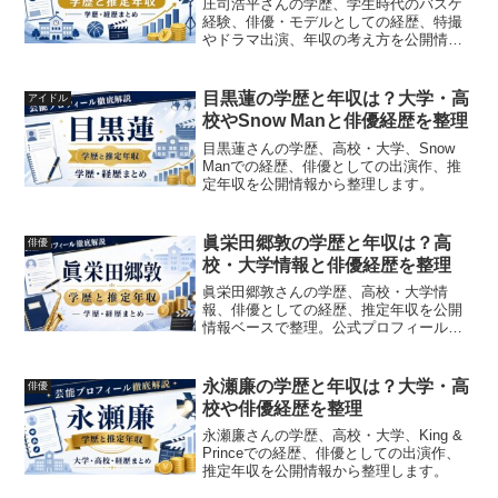
庄司浩平さんの学歴、学生時代のバスケ
経験、俳優・モデルとしての経歴、特撮
やドラマ出演、年収の考え方を公開情報
から整理します。
目黒蓮の学歴と年収は？大学・高
アイドル
校やSnow Manと俳優経歴を整理
目黒蓮さんの学歴、高校・大学、Snow
Manでの経歴、俳優としての出演作、推
定年収を公開情報から整理します。
眞栄田郷敦の学歴と年収は？高
俳優
校・大学情報と俳優経歴を整理
眞栄田郷敦さんの学歴、高校・大学情
報、俳優としての経歴、推定年収を公開
情報ベースで整理。公式プロフィールで
確認できる範囲と、不明点を分けて解説
します。
永瀬廉の学歴と年収は？大学・高
俳優
校や俳優経歴を整理
永瀬廉さんの学歴、高校・大学、King &
Princeでの経歴、俳優としての出演作、
推定年収を公開情報から整理します。