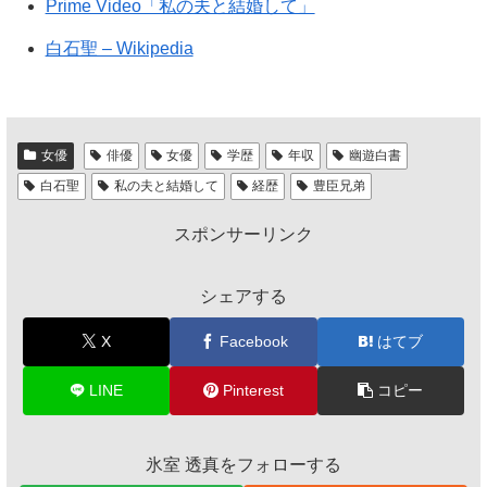
Prime Video「私の夫と結婚して」
白石聖 – Wikipedia
女優
俳優
女優
学歴
年収
幽遊白書
白石聖
私の夫と結婚して
経歴
豊臣兄弟
スポンサーリンク
シェアする
X
Facebook
はてブ
LINE
Pinterest
コピー
氷室 透真をフォローする