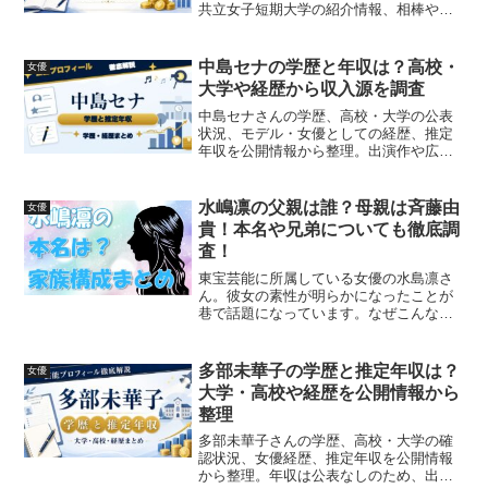
共立女子短期大学の紹介情報、相棒や大
河ドラマ出演、収入源の見方を公開情報
ベースで紹介します。
中島セナの学歴と年収は？高校・
女優
大学や経歴から収入源を調査
中島セナさんの学歴、高校・大学の公表
状況、モデル・女優としての経歴、推定
年収を公開情報から整理。出演作や広告
活動も紹介します。
水嶋凛の父親は誰？母親は斉藤由
女優
貴！本名や兄弟についても徹底調
査！
東宝芸能に所属している女優の水島凛さ
ん。彼女の素性が明らかになったことが
巷で話題になっています。なぜこんなに
話題になっているかというと母親が女優
として活躍する斉藤由貴さんの娘だとい
うことが分かったからです。この記事で
多部未華子の学歴と推定年収は？
女優
は水島凛さんの父親や兄弟...
大学・高校や経歴を公開情報から
整理
多部未華子さんの学歴、高校・大学の確
認状況、女優経歴、推定年収を公開情報
から整理。年収は公表なしのため、出演