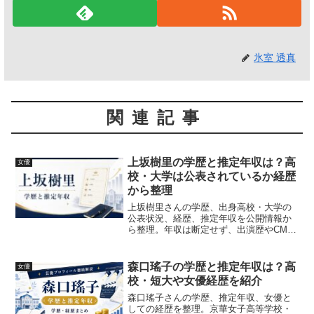
氷室 透真
関連記事
上坂樹里の学歴と推定年収は？高
女優
校・大学は公表されているか経歴
から整理
上坂樹里さんの学歴、出身高校・大学の
公表状況、経歴、推定年収を公開情報か
ら整理。年収は断定せず、出演歴やCM起
用をもとに解説します。
森口瑤子の学歴と推定年収は？高
女優
校・短大や女優経歴を紹介
森口瑤子さんの学歴、推定年収、女優と
しての経歴を整理。京華女子高等学校・