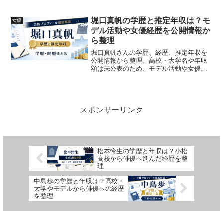
歴やCM実績から目安を解説します。
堀口真帆の学歴と推定年収は？モ
女優
デル活動や女優経歴を公開情報か
ら整理
堀口真帆さんの学歴、経歴、推定年収を
公開情報から整理。高校・大学名や年収
額は未公表のため、モデル活動や女優出
演情報をもとに確認できる範囲で解説し
ます。
スポンサーリンク
松本怜生の学歴と年収は？小松
高校から俳優へ進んだ経歴を整
理
中島歩の学歴と年収は？高校・
大学やモデルから俳優への経歴
を整理